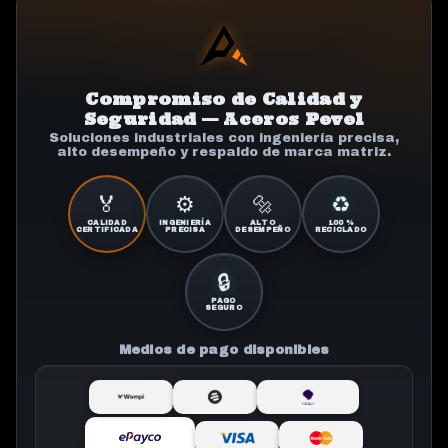
Compromiso de Calidad y
Seguridad — Aceros Pevel
Soluciones industriales con ingeniería precisa,
alto desempeño y respaldo de marca matriz.
🏅
⚙️
🔩
♻️
CALIDAD
INGENIERÍA
ALTO
100 %
CERTIFICADA
PRECISA
DESEMPEÑO
RECICLADO
🔒
PAGO
SEGURO
Medios de pago disponibles